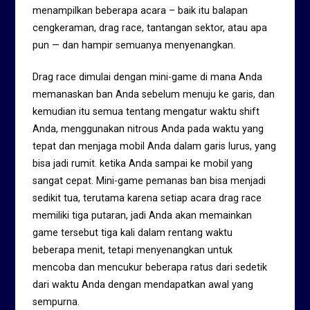
menampilkan beberapa acara – baik itu balapan
cengkeraman, drag race, tantangan sektor, atau apa
pun — dan hampir semuanya menyenangkan.
Drag race dimulai dengan mini-game di mana Anda
memanaskan ban Anda sebelum menuju ke garis, dan
kemudian itu semua tentang mengatur waktu shift
Anda, menggunakan nitrous Anda pada waktu yang
tepat dan menjaga mobil Anda dalam garis lurus, yang
bisa jadi rumit. ketika Anda sampai ke mobil yang
sangat cepat. Mini-game pemanas ban bisa menjadi
sedikit tua, terutama karena setiap acara drag race
memiliki tiga putaran, jadi Anda akan memainkan
game tersebut tiga kali dalam rentang waktu
beberapa menit, tetapi menyenangkan untuk
mencoba dan mencukur beberapa ratus dari sedetik
dari waktu Anda dengan mendapatkan awal yang
sempurna.