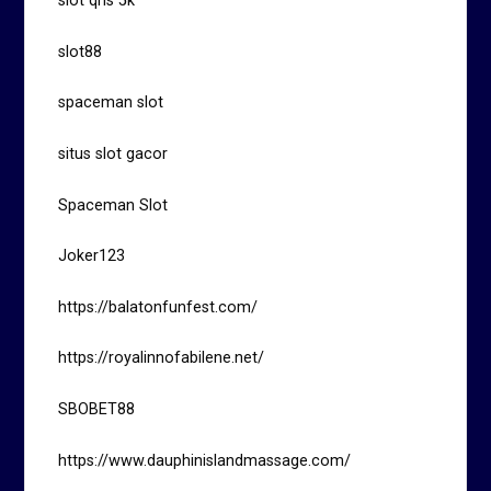
slot qris 5k
slot88
spaceman slot
situs slot gacor
Spaceman Slot
Joker123
https://balatonfunfest.com/
https://royalinnofabilene.net/
SBOBET88
https://www.dauphinislandmassage.com/