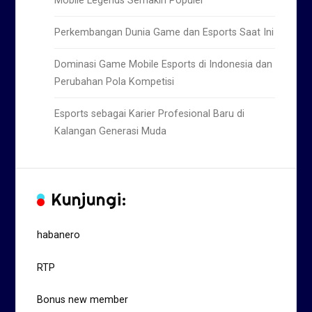
Mobile Legends Semakin Populer
Perkembangan Dunia Game dan Esports Saat Ini
Dominasi Game Mobile Esports di Indonesia dan
Perubahan Pola Kompetisi
Esports sebagai Karier Profesional Baru di
Kalangan Generasi Muda
Kunjungi:
habanero
RTP
Bonus new member