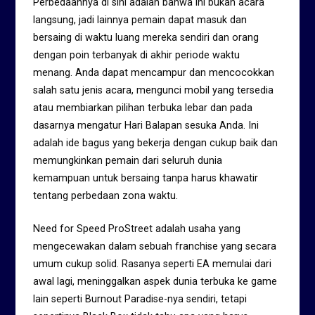
Perbedaannya di sini adalah bahwa ini bukan acara
langsung, jadi lainnya pemain dapat masuk dan
bersaing di waktu luang mereka sendiri dan orang
dengan poin terbanyak di akhir periode waktu
menang. Anda dapat mencampur dan mencocokkan
salah satu jenis acara, mengunci mobil yang tersedia
atau membiarkan pilihan terbuka lebar dan pada
dasarnya mengatur Hari Balapan sesuka Anda. Ini
adalah ide bagus yang bekerja dengan cukup baik dan
memungkinkan pemain dari seluruh dunia
kemampuan untuk bersaing tanpa harus khawatir
tentang perbedaan zona waktu.
Need for Speed ​​ProStreet adalah usaha yang
mengecewakan dalam sebuah franchise yang secara
umum cukup solid. Rasanya seperti EA memulai dari
awal lagi, meninggalkan aspek dunia terbuka ke game
lain seperti Burnout Paradise-nya sendiri, tetapi