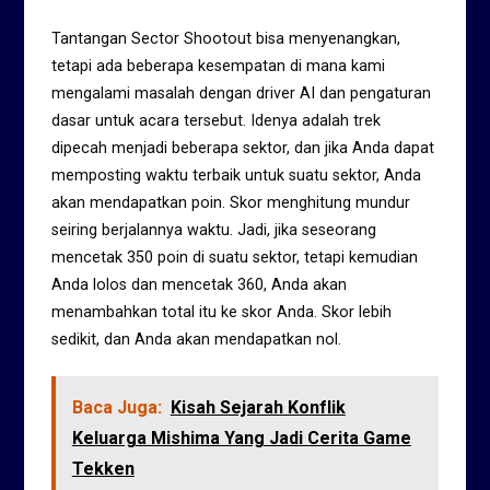
Tantangan Sector Shootout bisa menyenangkan,
tetapi ada beberapa kesempatan di mana kami
mengalami masalah dengan driver AI dan pengaturan
dasar untuk acara tersebut. Idenya adalah trek
dipecah menjadi beberapa sektor, dan jika Anda dapat
memposting waktu terbaik untuk suatu sektor, Anda
akan mendapatkan poin. Skor menghitung mundur
seiring berjalannya waktu. Jadi, jika seseorang
mencetak 350 poin di suatu sektor, tetapi kemudian
Anda lolos dan mencetak 360, Anda akan
menambahkan total itu ke skor Anda. Skor lebih
sedikit, dan Anda akan mendapatkan nol.
Baca Juga:
Kisah Sejarah Konflik
Keluarga Mishima Yang Jadi Cerita Game
Tekken