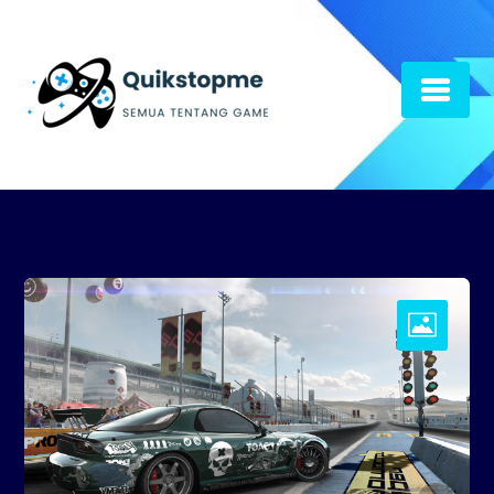
Skip
to
content