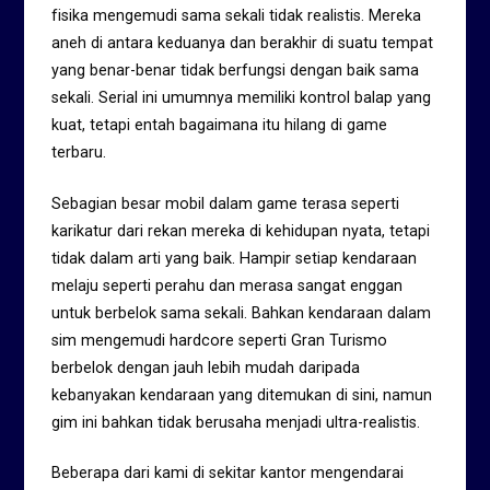
fisika mengemudi sama sekali tidak realistis. Mereka
aneh di antara keduanya dan berakhir di suatu tempat
yang benar-benar tidak berfungsi dengan baik sama
sekali. Serial ini umumnya memiliki kontrol balap yang
kuat, tetapi entah bagaimana itu hilang di game
terbaru.
Sebagian besar mobil dalam game terasa seperti
karikatur dari rekan mereka di kehidupan nyata, tetapi
tidak dalam arti yang baik. Hampir setiap kendaraan
melaju seperti perahu dan merasa sangat enggan
untuk berbelok sama sekali. Bahkan kendaraan dalam
sim mengemudi hardcore seperti Gran Turismo
berbelok dengan jauh lebih mudah daripada
kebanyakan kendaraan yang ditemukan di sini, namun
gim ini bahkan tidak berusaha menjadi ultra-realistis.
Beberapa dari kami di sekitar kantor mengendarai