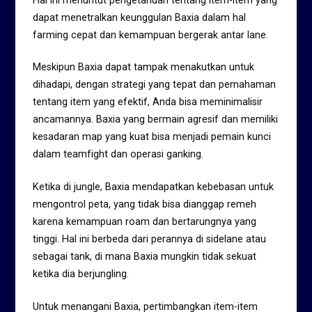
Hal ini menuntut pengetahuan tentang item-item yang
dapat menetralkan keunggulan Baxia dalam hal
farming cepat dan kemampuan bergerak antar lane.
Meskipun Baxia dapat tampak menakutkan untuk
dihadapi, dengan strategi yang tepat dan pemahaman
tentang item yang efektif, Anda bisa meminimalisir
ancamannya. Baxia yang bermain agresif dan memiliki
kesadaran map yang kuat bisa menjadi pemain kunci
dalam teamfight dan operasi ganking.
Ketika di jungle, Baxia mendapatkan kebebasan untuk
mengontrol peta, yang tidak bisa dianggap remeh
karena kemampuan roam dan bertarungnya yang
tinggi. Hal ini berbeda dari perannya di sidelane atau
sebagai tank, di mana Baxia mungkin tidak sekuat
ketika dia berjungling.
Untuk menangani Baxia, pertimbangkan item-item