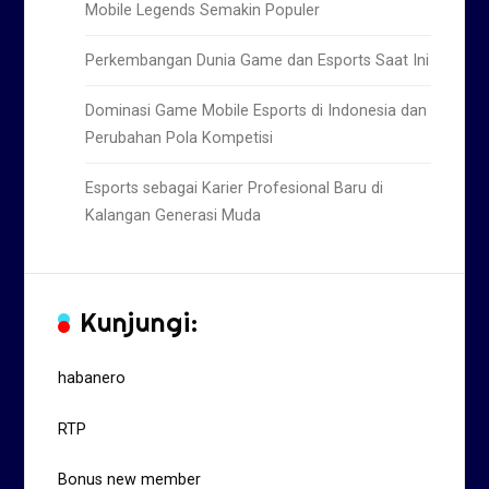
Mobile Legends Semakin Populer
Perkembangan Dunia Game dan Esports Saat Ini
Dominasi Game Mobile Esports di Indonesia dan
Perubahan Pola Kompetisi
Esports sebagai Karier Profesional Baru di
Kalangan Generasi Muda
Kunjungi:
habanero
RTP
Bonus new member