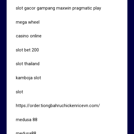
slot gacor gampang maxwin pragmatic play
mega wheel
casino online
slot bet 200
slot thailand
kamboja slot
slot
https://order.tiongbahruchickenricevn.com/
medusa 88
medusa88