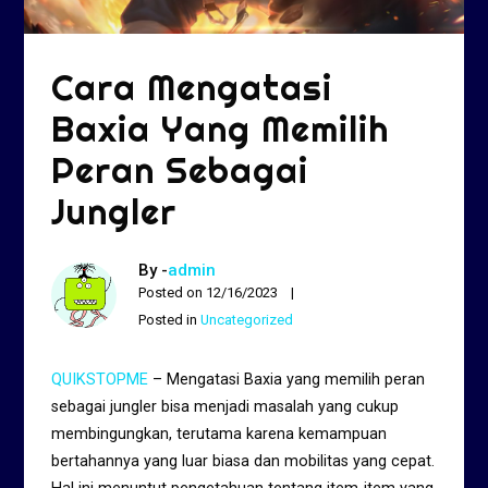
Cara Mengatasi
Baxia Yang Memilih
Peran Sebagai
Jungler
By -
admin
Posted on
12/16/2023
Posted in
Uncategorized
QUIKSTOPME
– Mengatasi Baxia yang memilih peran
sebagai jungler bisa menjadi masalah yang cukup
membingungkan, terutama karena kemampuan
bertahannya yang luar biasa dan mobilitas yang cepat.