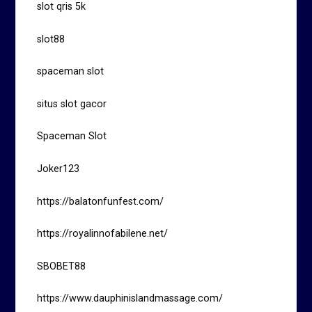
slot qris 5k
slot88
spaceman slot
situs slot gacor
Spaceman Slot
Joker123
https://balatonfunfest.com/
https://royalinnofabilene.net/
SBOBET88
https://www.dauphinislandmassage.com/