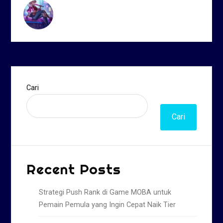
Cari
Cari
Recent Posts
Strategi Push Rank di Game MOBA untuk
Pemain Pemula yang Ingin Cepat Naik Tier