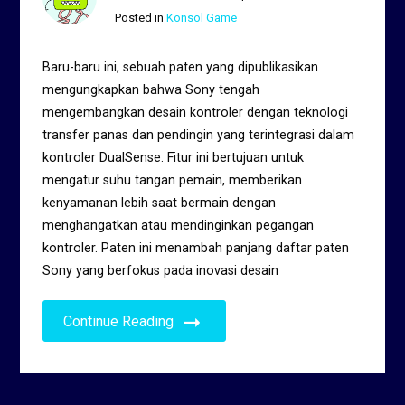
Posted in
Konsol Game
Baru-baru ini, sebuah paten yang dipublikasikan
mengungkapkan bahwa Sony tengah
mengembangkan desain kontroler dengan teknologi
transfer panas dan pendingin yang terintegrasi dalam
kontroler DualSense. Fitur ini bertujuan untuk
mengatur suhu tangan pemain, memberikan
kenyamanan lebih saat bermain dengan
menghangatkan atau mendinginkan pegangan
kontroler. Paten ini menambah panjang daftar paten
Sony yang berfokus pada inovasi desain
Continue Reading