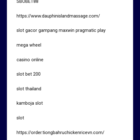
SBOBET88
https://www.dauphinislandmassage.com/
slot gacor gampang maxwin pragmatic play
mega wheel
casino online
slot bet 200
slot thailand
kamboja slot
slot
https://order.tiongbahruchickenricevn.com/