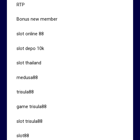
RTP
Bonus new member
slot online 88
slot depo 10k
slot thailand
medusa88
trisula88
game trisula88
slot trisula88
slot88