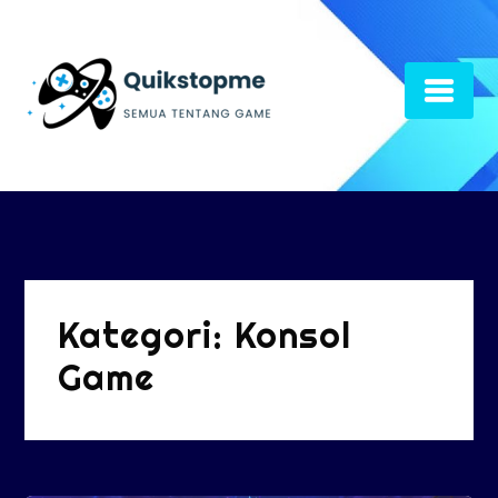
Skip
to
content
Kategori:
Konsol
Game