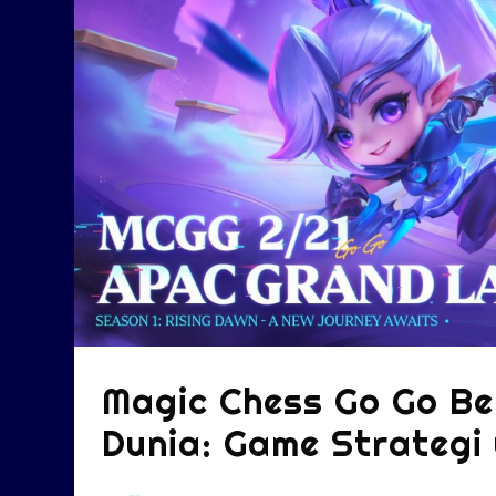
Magic Chess Go Go B
Dunia: Game Strategi