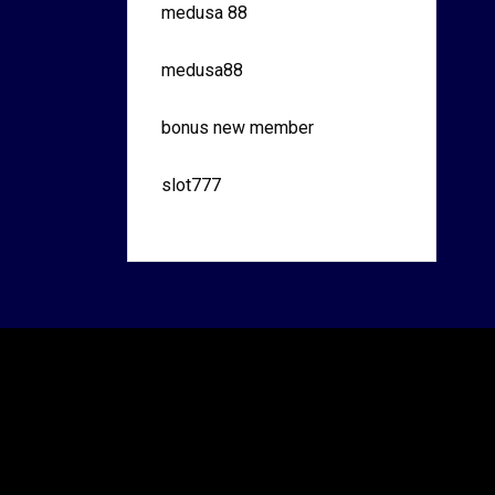
medusa 88
medusa88
bonus new member
slot777