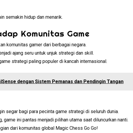
n semakin hidup dan menarik.
hadap Komunitas Game
an komunitas gamer dari berbagai negara.
jadi ajang seru untuk unjuk strategi dan skill.
game strategi paling populer di kancah internasional.
ualSense dengan Sistem Pemanas dan Pendingin Tangan
 segar bagi para pecinta game strategi di seluruh dunia.
game ini pantas menjadi pilihan utama saat diluncurkan nanti.
agian dari komunitas global Magic Chess Go Go!