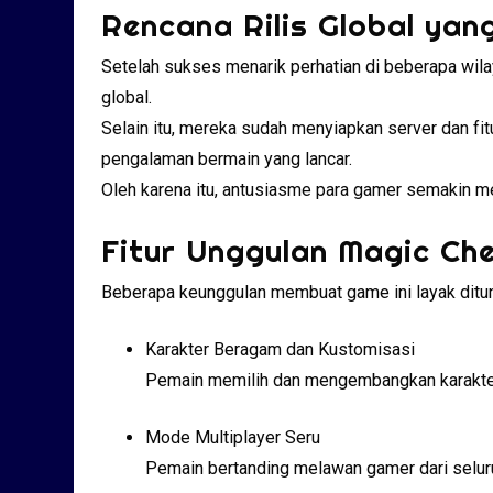
Rencana Rilis Global ya
Setelah sukses menarik perhatian di beberapa wi
global.
Selain itu, mereka sudah menyiapkan server dan f
pengalaman bermain yang lancar.
Oleh karena itu, antusiasme para gamer semakin m
Fitur Unggulan Magic Ch
Beberapa keunggulan membuat game ini layak ditung
Karakter Beragam dan Kustomisasi
Pemain memilih dan mengembangkan karakter
Mode Multiplayer Seru
Pemain bertanding melawan gamer dari selur