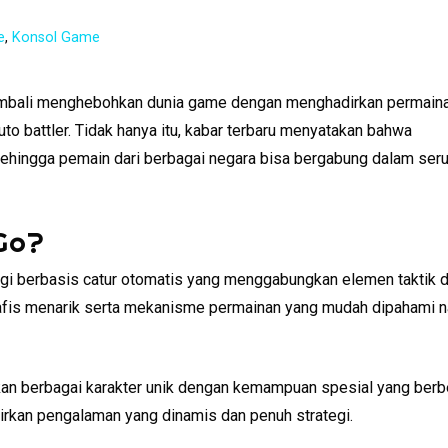
e
,
Konsol Game
bali menghebohkan dunia game dengan menghadirkan permain
o battler. Tidak hanya itu, kabar terbaru menyatakan bahwa
sehingga pemain dari berbagai negara bisa bergabung dalam ser
Go?
i berbasis catur otomatis yang menggabungkan elemen taktik 
 grafis menarik serta mekanisme permainan yang mudah dipahami 
n berbagai karakter unik dengan kemampuan spesial yang berb
irkan pengalaman yang dinamis dan penuh strategi.