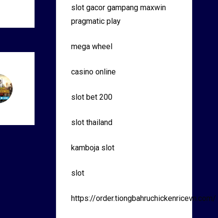
slot gacor gampang maxwin
pragmatic play
mega wheel
casino online
slot bet 200
slot thailand
kamboja slot
slot
https://order.tiongbahruchickenricevn.com/