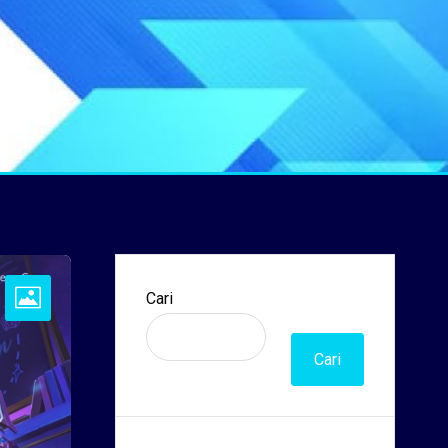
Cari
Cari