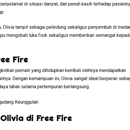
penyelamat di situasi darurat, dan penuh kasih terhadap pasienny
up.
n, Olivia tampil sebagai pelindung sekaligus penyembuh di meda
u mengobati luka fisik sekaligus memberikan semangat kepad
ee Fire
kinkan pemain yang dihidupkan kembali olehnya mendapatkan
elnya. Dengan kemampuan ini, Olivia sangat ideal berperan seba
daya tahan selama pertempuran berlangsung.
livia di Free Fire