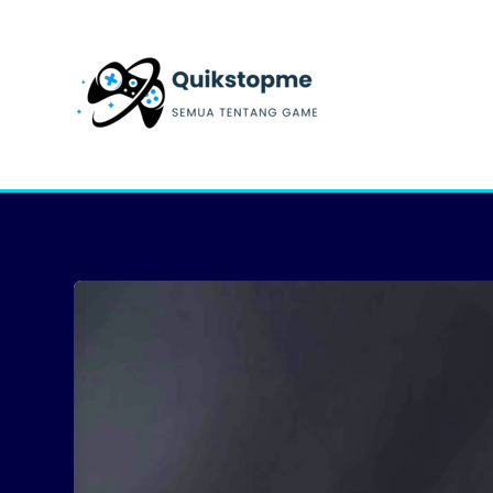
Skip
to
content