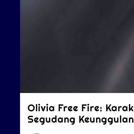
Olivia Free Fire: Kar
Segudang Keunggula