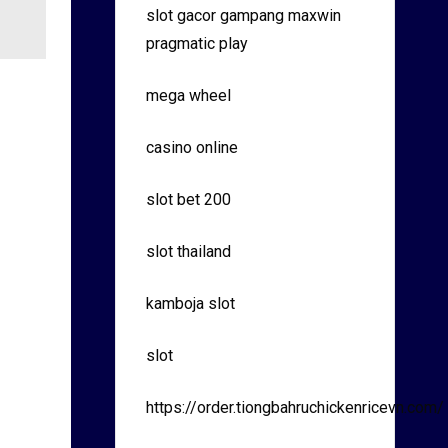
slot gacor gampang maxwin
pragmatic play
mega wheel
casino online
slot bet 200
slot thailand
kamboja slot
slot
https://order.tiongbahruchickenricevn.com/