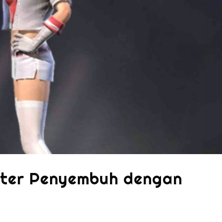
akter Penyembuh dengan
n