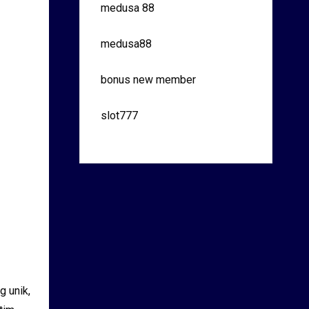
medusa 88
medusa88
bonus new member
slot777
g unik,