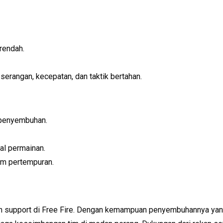
rendah.
rangan, kecepatan, dan taktik bertahan.
penyembuhan.
l permainan.
am pertempuran.
ran support di Free Fire. Dengan kemampuan penyembuhannya yan