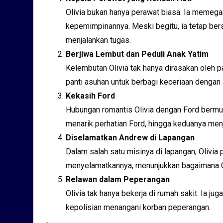
Olivia bukan hanya perawat biasa. Ia memeg
kepemimpinannya. Meski begitu, ia tetap ber
menjalankan tugas.
Berjiwa Lembut dan Peduli Anak Yatim
Kelembutan Olivia tak hanya dirasakan oleh pa
panti asuhan untuk berbagi keceriaan dengan
Kekasih Ford
Hubungan romantis Olivia dengan Ford bermul
menarik perhatian Ford, hingga keduanya men
Diselamatkan Andrew di Lapangan
Dalam salah satu misinya di lapangan, Olivia
menyelamatkannya, menunjukkan bagaimana Ol
Relawan dalam Peperangan
Olivia tak hanya bekerja di rumah sakit. Ia j
kepolisian menangani korban peperangan.