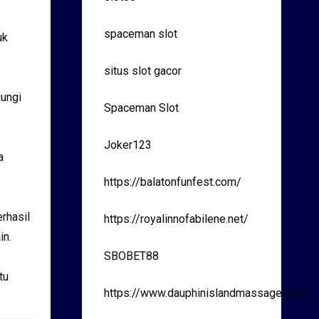
spaceman slot
uk
situs slot gacor
jungi
Spaceman Slot
Joker123
a
https://balatonfunfest.com/
rhasil
https://royalinnofabilene.net/
in.
SBOBET88
tu
https://www.dauphinislandmassage.com/