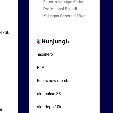
Esports sebagai Karier
Profesional Baru di
Kalangan Generasi Muda
ktif,
Kunjungi:
habanero
RTP
Bonus new member
slot online 88
slot depo 10k
Ia