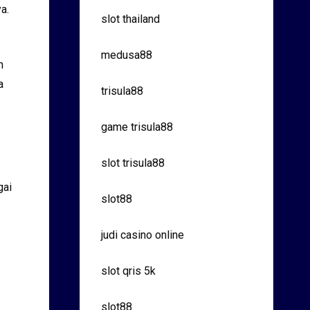
a.
slot thailand
medusa88
n
a
trisula88
game trisula88
slot trisula88
gai
slot88
judi casino online
slot qris 5k
slot88