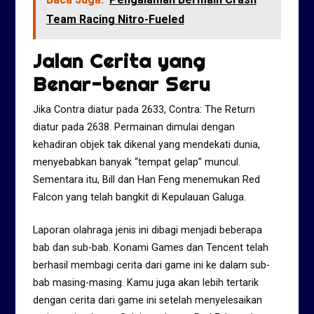
Team Racing Nitro-Fueled
Jalan Cerita yang
Benar-benar Seru
Jika Contra diatur pada 2633, Contra: The Return
diatur pada 2638. Permainan dimulai dengan
kehadiran objek tak dikenal yang mendekati dunia,
menyebabkan banyak “tempat gelap” muncul.
Sementara itu, Bill dan Han Feng menemukan Red
Falcon yang telah bangkit di Kepulauan Galuga.
Laporan olahraga jenis ini dibagi menjadi beberapa
bab dan sub-bab. Konami Games dan Tencent telah
berhasil membagi cerita dari game ini ke dalam sub-
bab masing-masing. Kamu juga akan lebih tertarik
dengan cerita dari game ini setelah menyelesaikan