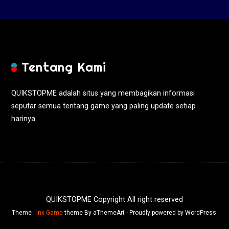
Tentang Kami
QUIKSTOPME adalah situs yang membagikan informasi
seputar semua tentang game yang paling update setiap
harinya.
QUIKSTOPME Copyright All right reserved
Theme :
Inx Game
theme By aThemeArt - Proudly powered by WordPress.