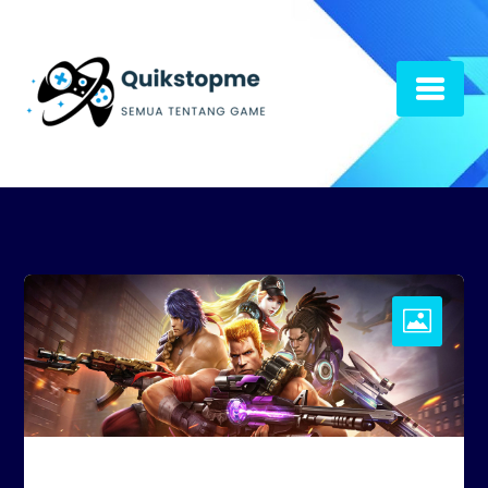
Skip
to
content