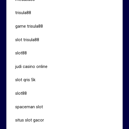
trisula88
game trisula88
slot trisula88
slot88
judi casino online
slot qris 5k
slot88
spaceman slot
situs slot gacor