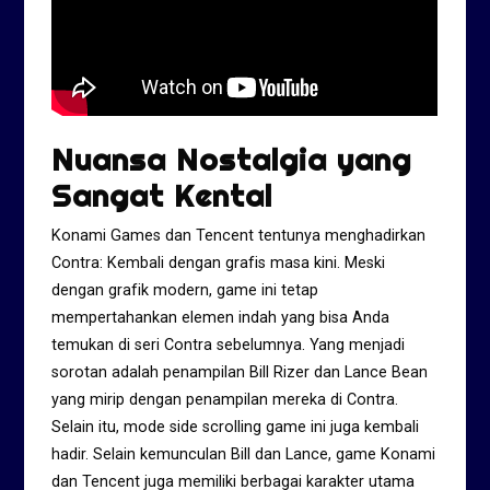
Nuansa Nostalgia yang
Sangat Kental
Konami Games dan Tencent tentunya menghadirkan
Contra: Kembali dengan grafis masa kini. Meski
dengan grafik modern, game ini tetap
mempertahankan elemen indah yang bisa Anda
temukan di seri Contra sebelumnya. Yang menjadi
sorotan adalah penampilan Bill Rizer dan Lance Bean
yang mirip dengan penampilan mereka di Contra.
Selain itu, mode side scrolling game ini juga kembali
hadir. Selain kemunculan Bill dan Lance, game Konami
dan Tencent juga memiliki berbagai karakter utama