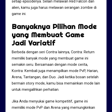
setiap episodenya. Selain melawan Red Falcon dan
alien, kamu juga harus melawan serangan zombie di
game ini.
Banyaknya Pilihan Mode
yang Membuat Game
Jadi Variatif
Berbeda dengan seri Contra lainnya, Contra: Return
memiliki banyak mode yang membuat game ini
semakin seru. Bersamaan dengan mode cerita,
Kontra: Kembali juga menampilkan mode PvP, Harian,
Arena, Tantangan, dan Duo. Jadi ketika bosan setelah
bermain story mode, kamu bisa memainkan mode lain
untuk mengalihkan perhatian.
Jika Anda menyukai game kompetitif, game ini
memiliki mode PvP dan Arena yang memungkinkan