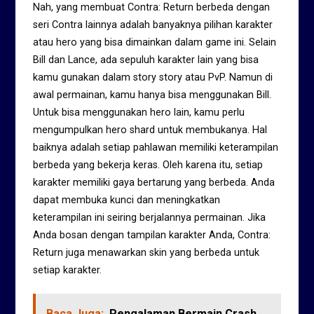
Nah, yang membuat Contra: Return berbeda dengan
seri Contra lainnya adalah banyaknya pilihan karakter
atau hero yang bisa dimainkan dalam game ini. Selain
Bill dan Lance, ada sepuluh karakter lain yang bisa
kamu gunakan dalam story story atau PvP. Namun di
awal permainan, kamu hanya bisa menggunakan Bill.
Untuk bisa menggunakan hero lain, kamu perlu
mengumpulkan hero shard untuk membukanya. Hal
baiknya adalah setiap pahlawan memiliki keterampilan
berbeda yang bekerja keras. Oleh karena itu, setiap
karakter memiliki gaya bertarung yang berbeda. Anda
dapat membuka kunci dan meningkatkan
keterampilan ini seiring berjalannya permainan. Jika
Anda bosan dengan tampilan karakter Anda, Contra:
Return juga menawarkan skin yang berbeda untuk
setiap karakter.
Baca Juga:
Pengalaman Bermain Crash