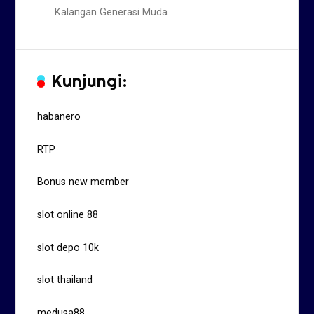
Kalangan Generasi Muda
Kunjungi:
habanero
RTP
Bonus new member
slot online 88
slot depo 10k
slot thailand
medusa88