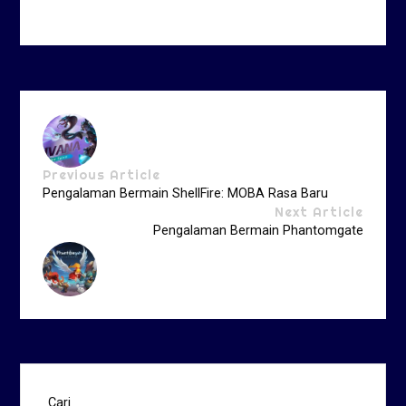
Previous Article
Pengalaman Bermain ShellFire: MOBA Rasa Baru
Next Article
Pengalaman Bermain Phantomgate
Cari