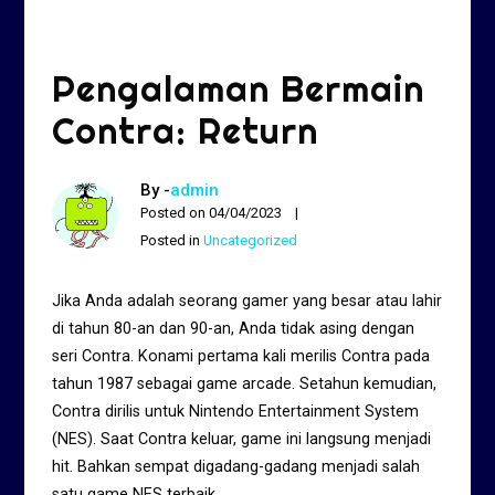
Pengalaman Bermain
Contra: Return
By -
admin
Posted on
04/04/2023
Posted in
Uncategorized
Jika Anda adalah seorang gamer yang besar atau lahir
di tahun 80-an dan 90-an, Anda tidak asing dengan
seri Contra. Konami pertama kali merilis Contra pada
tahun 1987 sebagai game arcade. Setahun kemudian,
Contra dirilis untuk Nintendo Entertainment System
(NES). Saat Contra keluar, game ini langsung menjadi
hit. Bahkan sempat digadang-gadang menjadi salah
satu game NES terbaik.