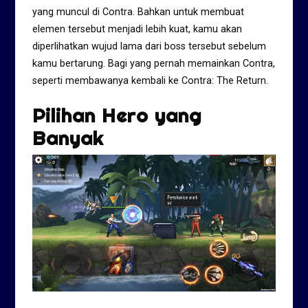
yang muncul di Contra. Bahkan untuk membuat
elemen tersebut menjadi lebih kuat, kamu akan
diperlihatkan wujud lama dari boss tersebut sebelum
kamu bertarung. Bagi yang pernah memainkan Contra,
seperti membawanya kembali ke Contra: The Return.
Pilihan Hero yang
Banyak