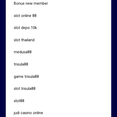
Bonus new member
slot online 88
slot depo 10k
slot thailand
medusa88
trisula88
game trisula88
slot trisula88
slot88
judi casino online