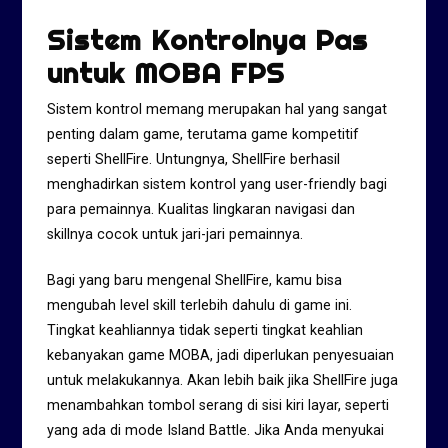
Sistem Kontrolnya Pas
untuk MOBA FPS
Sistem kontrol memang merupakan hal yang sangat
penting dalam game, terutama game kompetitif
seperti ShellFire. Untungnya, ShellFire berhasil
menghadirkan sistem kontrol yang user-friendly bagi
para pemainnya. Kualitas lingkaran navigasi dan
skillnya cocok untuk jari-jari pemainnya.
Bagi yang baru mengenal ShellFire, kamu bisa
mengubah level skill terlebih dahulu di game ini.
Tingkat keahliannya tidak seperti tingkat keahlian
kebanyakan game MOBA, jadi diperlukan penyesuaian
untuk melakukannya. Akan lebih baik jika ShellFire juga
menambahkan tombol serang di sisi kiri layar, seperti
yang ada di mode Island Battle. Jika Anda menyukai