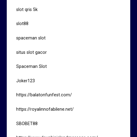
slot qris 5k
slot88
spaceman slot
situs slot gacor
Spaceman Slot
Joker123
https://balatonfunfest.com/
https://royalinnofabilene.net/
SBOBET88