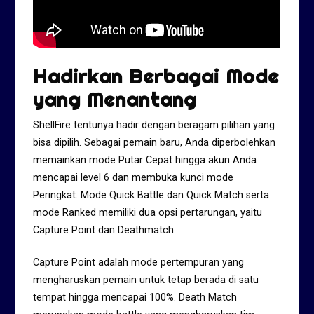
Hadirkan Berbagai Mode
yang Menantang
ShellFire tentunya hadir dengan beragam pilihan yang
bisa dipilih. Sebagai pemain baru, Anda diperbolehkan
memainkan mode Putar Cepat hingga akun Anda
mencapai level 6 dan membuka kunci mode
Peringkat. Mode Quick Battle dan Quick Match serta
mode Ranked memiliki dua opsi pertarungan, yaitu
Capture Point dan Deathmatch.
Capture Point adalah mode pertempuran yang
mengharuskan pemain untuk tetap berada di satu
tempat hingga mencapai 100%. Death Match