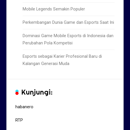
Mobile Legends Semakin Populer
Perkembangan Dunia Game dan Esports Saat Ini
Dominasi Game Mobile Esports di Indonesia dan
Perubahan Pola Kompetisi
Esports sebagai Karier Profesional Baru di
Kalangan Generasi Muda
Kunjungi:
habanero
RTP