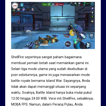
ShellFire sepertinya sangat paham bagaimana
membuat pemain betah saat memainkan game ini.
Selain tiga mode utama yang sudah disebutkan di
poin sebelumnya, game ini juga menawarkan mode
battle royale bernama Island War. Sayangnya, Anda
tidak akan dapat memanggil situasi ini sepanjang
waktu. Soalnya, Battle Island hanya buka mulai pukul
12.00 hingga 24.00 WIB. Versi inti ShellFire, sebaliknya,
MOBA FPS. Namun, dalam Perang Pulau, Anda